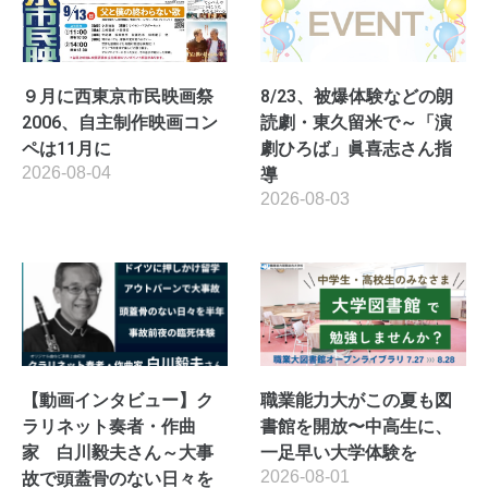
９月に西東京市民映画祭
8/23、被爆体験などの朗
2006、自主制作映画コン
読劇・東久留米で～「演
ペは11月に
劇ひろば」眞喜志さん指
2026-08-04
導
2026-08-03
【動画インタビュー】ク
職業能力大がこの夏も図
ラリネット奏者・作曲
書館を開放〜中高生に、
家 白川毅夫さん～大事
一足早い大学体験を
2026-08-01
故で頭蓋骨のない日々を