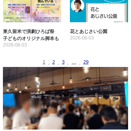
東久留米で演劇ひろば祭
花とあじさい公園
2026-06-03
子どものオリジナル脚本も
2026-06-03
1
2
3
…
29