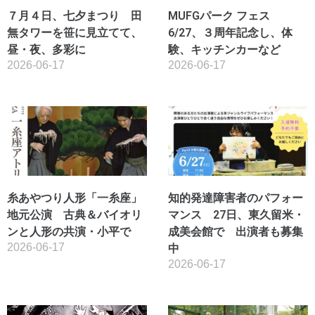
７月４日、七夕まつり 田
MUFGパーク フェス
無タワーを笹に見立てて、
6/27、３周年記念し、体
昼・夜、多彩に
験、キッチンカーなど
2026-06-17
2026-06-17
糸あやつり人形「一糸座」
知的発達障害者のパフォー
地元公演 古典＆バイオリ
マンス 27日、東久留米・
ンと人形の共演・小平で
成美会館で 出演者も募集
2026-06-17
中
2026-06-17