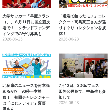
大学サッカー「早慶クラシ
「道端で拾ったモノ」コレ
コ」、８月11日に国立競技
クター・高島亮三さんが選
場で！ クラウドファンデ
りすぐりコレクションを披
ィングでの寄付募集も
露！
2026-06-25
2026-06-23
北多摩のニュースを何本読
7月12日、SDGsフェス
めるか!? 90秒一本勝
田無公民館で、中高生も参
負！ 初回チャレンジャー
加して
2026-06-23
は「にじメディア」齋藤一
男さん