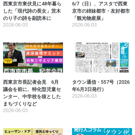
西東京市東伏見に48年暮ら
6/7（日）、アスタで西東
した「現代詩の長女」茨木
京市の姉妹都市・友好都市
のり子の詩を副読本に
「観光物産展」
2026-06-03
2026-06-03
西東京市長記者会見 6月
タウン通信・557号（2026
議会を前に、特化型児童セ
年6月3日発行）
2026-06-03
ンター、中学校を核とした
まちづくりなど
2026-06-03