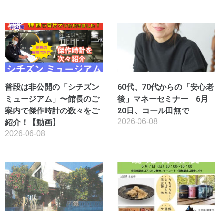
普段は非公開の「シチズン
60代、70代からの「安心老
ミュージアム」〜館長のご
後」マネーセミナー 6月
案内で傑作時計の数々をご
20日、コール田無で
2026-06-08
紹介！【動画】
2026-06-08