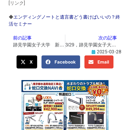
[リンク]
◆
エンディングノートと遺言書どう書けばいいの？終
活セミナー
前の記事
次の記事
跡見学園女子大学 新座キャンパスで「桜まつり」 3/29に
3/29，跡見学園女子大学・新座キャンパスで桜まつり
2025-03-28
X
Facebook
Email