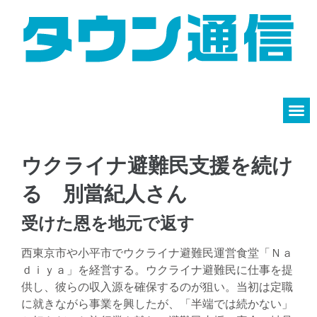
ウクライナ避難民支援を続け
る 別當紀人さん
受けた恩を地元で返す
西東京市や小平市でウクライナ避難民運営食堂「Ｎａ
ｄｉｙａ」を経営する。ウクライナ避難民に仕事を提
供し、彼らの収入源を確保するのが狙い。当初は定職
に就きながら事業を興したが、「半端では続かない」