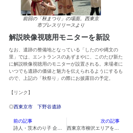
前回の「秋まつり」の場面。西東京
市プレスリリースより
解説映像視聴用モニターを新設
なお、遺跡の整備地となっている「したのや縄文の
里」では、エントランスのあずまやに、このたび新た
に解説映像視聴用のモニターが設置される。来場者に
いつでも遺跡の価値と魅力を伝えられるようにするも
ので、上記の「秋祭り」の際にお披露目の予定。
【リンク】
◎
西東京市 下野谷遺跡
前の記事
次の記事
詩人・茨木のり子 企画展 パネル展示など、西東京市郷土資料室で
西東京市柳沢エリアを中心に乗合タクシーの実証運行 1乗車300円、未就学児は無料で