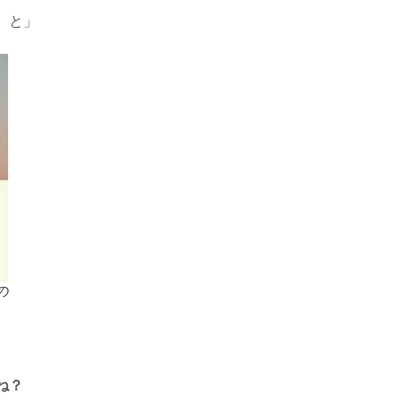
、と」
の
ね？