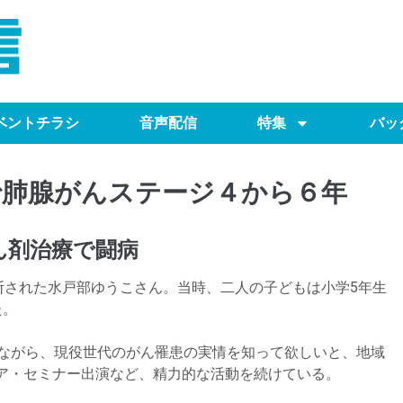
ベントチラシ
音声配信
特集
バッ
歳で肺腺がんステージ４から６年
ん剤治療で闘病
断された水戸部ゆうこさん。当時、二人の子どもは小学5年生
た。
けながら、現役世代のがん罹患の実情を知って欲しいと、地域
ア・セミナー出演など、精力的な活動を続けている。