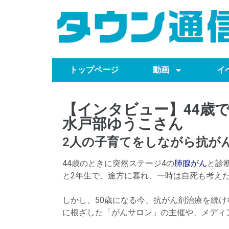
トップページ
動画
イ
【インタビュー】44
水戸部ゆうこさん
2人の子育てをしながら抗が
44歳のときに突然ステージ4の
肺腺がん
と診
と2年生で、途方に暮れ、一時は自死も考え
しかし、50歳になる今、抗がん剤治療を続
に根ざした「がんサロン」の主催や、メディ