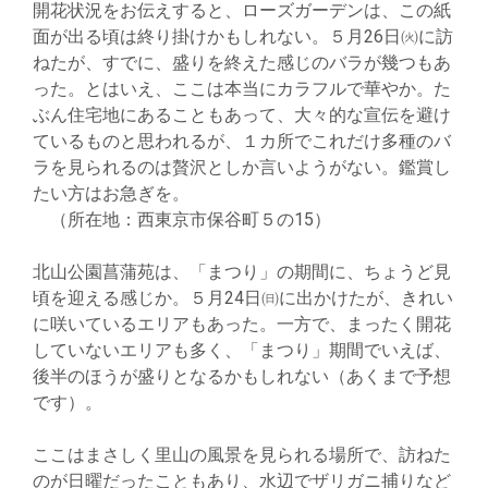
開花状況をお伝えすると、ローズガーデンは、この紙
面が出る頃は終り掛けかもしれない。５月26日㈫に訪
ねたが、すでに、盛りを終えた感じのバラが幾つもあ
った。とはいえ、ここは本当にカラフルで華やか。た
ぶん住宅地にあることもあって、大々的な宣伝を避け
ているものと思われるが、１カ所でこれだけ多種のバ
ラを見られるのは贅沢としか言いようがない。鑑賞し
たい方はお急ぎを。
（所在地：西東京市保谷町５の15）
北山公園菖蒲苑は、「まつり」の期間に、ちょうど見
頃を迎える感じか。５月24日㈰に出かけたが、きれい
に咲いているエリアもあった。一方で、まったく開花
していないエリアも多く、「まつり」期間でいえば、
後半のほうが盛りとなるかもしれない（あくまで予想
です）。
ここはまさしく里山の風景を見られる場所で、訪ねた
のが日曜だったこともあり、水辺でザリガニ捕りなど