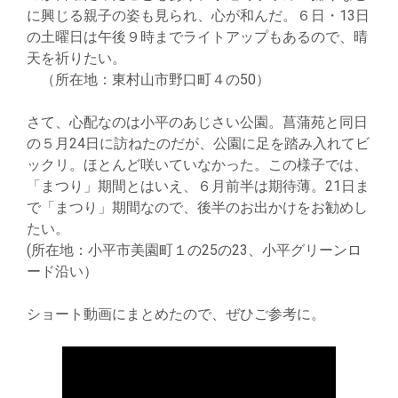
に興じる親子の姿も見られ、心が和んだ。６日・13日
の土曜日は午後９時までライトアップもあるので、晴
天を祈りたい。
（所在地：東村山市野口町４の50）
さて、心配なのは小平のあじさい公園。菖蒲苑と同日
の５月24日に訪ねたのだが、公園に足を踏み入れてビ
ックリ。ほとんど咲いていなかった。この様子では、
「まつり」期間とはいえ、６月前半は期待薄。21日ま
で「まつり」期間なので、後半のお出かけをお勧めし
たい。
(所在地：小平市美園町１の25の23、小平グリーンロ
ード沿い）
ショート動画にまとめたので、ぜひご参考に。