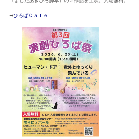
（よしだあきひろ脚本）の２作品を上演。入場無料。
➡
ひろばＣａｆｅ