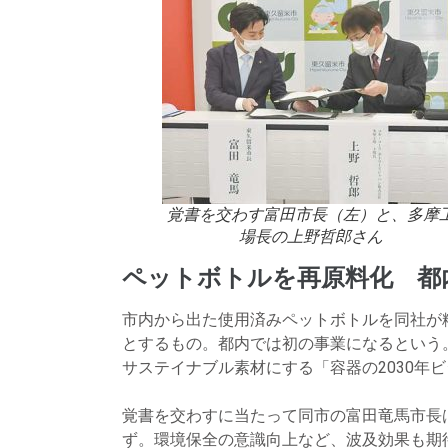
覚書を交わす富田市長（左）と、多摩
場長の上野哲郎さん
ペットボトルを再原料化 都
市内から出た使用済みペットボトルを同社が
とするもの。都内では初の事業になるという。
サステイナブル素材にする「容器の2030年
覚書を交わすに当たって同市の富田竜馬市長
ず。環境保全の意識向上など、波及効果も期