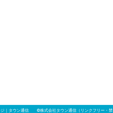
ージ
｜
タウン通信
©株式会社タウン通信（リンクフリー・禁