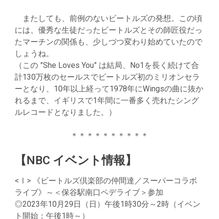
またしても、前例のないビートルズの発想。この頃
には、優秀な生徒だったビートルズとその師匠役だっ
たマーチンの関係も、少しづつ変わり始めていたので
しょうね。
（この ”She Loves You” は結局、No1を長く続けて合
計130万枚のセールスでビートルズ初のミリオンセラ
ーとなり、10年以上経って1978年にWingsの曲に抜か
れるまで、イギリスで1年間に一番多く売れたシング
ルレコードとなりました。）
＊＊＊＊＊＊＊＊＊＊
【NBC イベント情報】
<Ⅰ> 《ビートルズ倶楽部の仲間達／スーパーコラボ
ライブ》～＜保谷駅南口ペデライブ＞参加
◎2023年10月29日（日）午後1時30分～2時（イベン
ト開始：午後1時～）