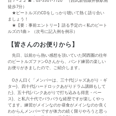
目７−２２ ☎：03-3301-7720 （西武新宿線井荻駅南
徒歩7分）
★ビートルズのCDをしっかり聴いて熱く語り合い
ましょう！
★【要：事前エントリー】語る予定の＜私のビート
ルズの1曲＞ （次号に記入例を例示）
【皆さんのお便りから】
先日、以前から熱い感想を頂いていた関西圏の往年
のビートルズファンOさんから、バンド練習の楽しい
お便りがきましたので、ご紹介します。
Oさん曰く「メンバーは、三十代(ジャズあがり・ギ
ター)、四十代(ハードロックあがりドラム講師もして
た)、五十代(パンクあがりで打ち込みも得意・ベー
ス)、と私六十代でバラバラな経歴ですが楽しくやっ
てます。練習がメインなのか昼食がメインなのか良く
わからんメンバーですが体力の続く限りやろうと思っ