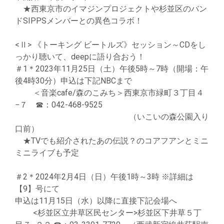
★西東京市のイマジンプロジェクトや杉並区のバン
ドSIPPSメンバーとの異色コラボ！
<Ⅱ> 《トーキング ビートルズ》セッション～CDをし
っかり聴いて、deepに語り合おう！
＃1＊2023年11月25日（土）午後5時～7時（開場：午
後4時30分）申込は下記NBCまで
＜音楽cafe/森のこみち＞西東京市緑町３丁目４
−７ ☎：042-468-9525
（いこいの森公園入り
口前）
★TVでも紹介されたあの伝説？のコアフアンとミニ
ミニライブも予定
＃2＊2024年2月4日（日）午後1時～3時 ※詳細は
【9】号にて
申込は11月15日（水）以降に直接下記会場へ
<杉並区立井草区民センター>杉並区下井草５丁