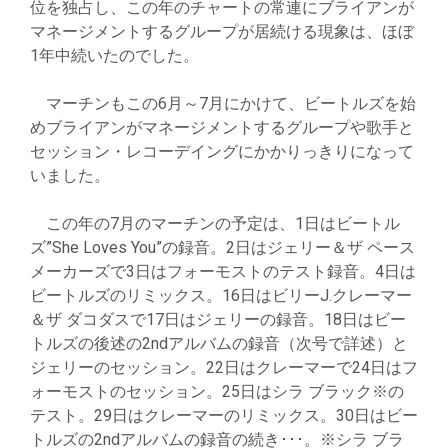
位を独占し、この年のチャートの常連にブライアンが
マネージメントするグループが居続ける現象は、ほぼ
1年中続いたのでした。
マーチンもこの6月～7月にかけて、ビートルズを始
めブライアンがマネージメントするグループや歌手と
セッション・レコーデイングにかかりっきりになって
いました。
この年の7月のマーチンの予定は、1日はビートル
ズ”She Loves You”の録音。2日はジェリー＆ザ ペース
メーカーズで3日はフォーモストのテスト録音。4日は
ビートルズのリミックス。16日はビリーJ.クレーマー
＆ザ ダコダスで17日はジェリーの録音。18日はビー
トルズの後述の2ndアルバムの録音（次号で詳述）と
ジェリーのセッション。22日はクレーマーで24日はフ
ォーモストのセッション。25日はシラ ブラック※の
テスト。29日はクレーマーのリミックス。30日はビー
トルズの2ndアルバムの録音の続き･･･。※シラ ブラ