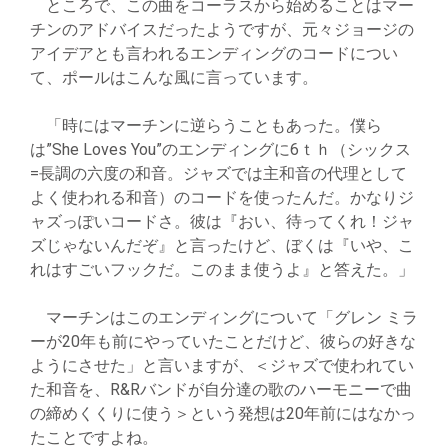
ところで、この曲をコーラスから始めることはマー
チンのアドバイスだったようですが、元々ジョージの
アイデアとも言われるエンディングのコードについ
て、ポールはこんな風に言っています。
「時にはマーチンに逆らうこともあった。僕ら
は”She Loves You”のエンディングに6ｔｈ（シックス
=長調の六度の和音。ジャズでは主和音の代理として
よく使われる和音）のコードを使ったんだ。かなりジ
ャズっぽいコードさ。彼は『おい、待ってくれ！ジャ
ズじゃないんだぞ』と言ったけど、ぼくは『いや、こ
れはすごいフックだ。このまま使うよ』と答えた。」
マーチンはこのエンディングについて「グレン ミラ
ーが20年も前にやっていたことだけど、彼らの好きな
ようにさせた」と言いますが、＜ジャズで使われてい
た和音を、R&Rバンドが自分達の歌のハーモニーで曲
の締めくくりに使う＞という発想は20年前にはなかっ
たことですよね。