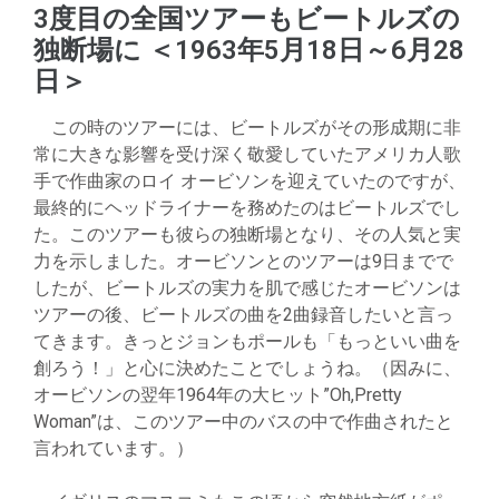
3度目の全国ツアーもビートルズの
独断場に ＜1963年5月18日～6月28
日＞
この時のツアーには、ビートルズがその形成期に非
常に大きな影響を受け深く敬愛していたアメリカ人歌
手で作曲家のロイ オービソンを迎えていたのですが、
最終的にヘッドライナーを務めたのはビートルズでし
た。このツアーも彼らの独断場となり、その人気と実
力を示しました。オービソンとのツアーは9日までで
したが、ビートルズの実力を肌で感じたオービソンは
ツアーの後、ビートルズの曲を2曲録音したいと言っ
てきます。きっとジョンもポールも「もっといい曲を
創ろう！」と心に決めたことでしょうね。（因みに、
オービソンの翌年1964年の大ヒット”Oh,Pretty
Woman”は、このツアー中のバスの中で作曲されたと
言われています。）