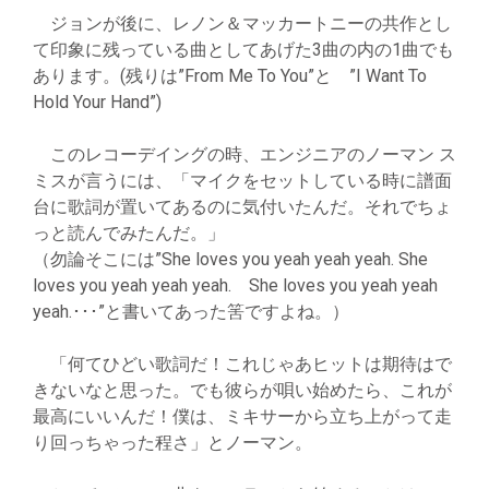
ジョンが後に、レノン＆マッカートニーの共作とし
て印象に残っている曲としてあげた3曲の内の1曲でも
あります。(残りは”From Me To You”と ”I Want To
Hold Your Hand”)
このレコーデイングの時、エンジニアのノーマン ス
ミスが言うには、「マイクをセットしている時に譜面
台に歌詞が置いてあるのに気付いたんだ。それでちょ
っと読んでみたんだ。」
（勿論そこには”She loves you yeah yeah yeah. She
loves you yeah yeah yeah. She loves you yeah yeah
yeah.･･･”と書いてあった筈ですよね。）
「何てひどい歌詞だ！これじゃあヒットは期待はで
きないなと思った。でも彼らが唄い始めたら、これが
最高にいいんだ！僕は、ミキサーから立ち上がって走
り回っちゃった程さ」とノーマン。