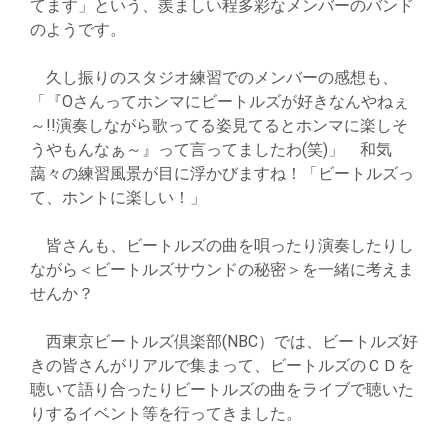
てます」という、羨ましい程多彩なメンバーのバンド
のようです。
久し振りのスタジオ練習でのメンバーの感想も、
「『Oさんってホンマにビートルズが好きなんやねぇ
～!!演奏しながら歌ってる姿見てるとホンマに楽しそ
うやもんなぁ～』って言ってましたわ(笑)」 和気
藹々の練習風景が目に浮かびますね！「ビートルズっ
て、ホントに楽しい！」
皆さんも、ビートルズの曲を唄ったり演奏したりし
ながら＜ビートルズサウンドの秘密＞を一緒に考えま
せんか？
西東京ビートルズ倶楽部(NBC）では、ビートルズ好
きの皆さんがリアルで集まって、ビートルズのＣＤを
聴いて語り合ったりビートルズの曲をライブで聴いた
りするイベント等を行ってきました。