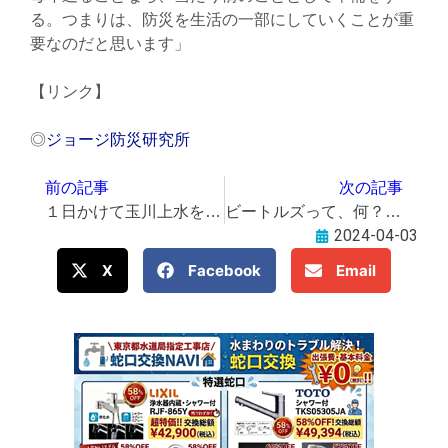
る。つまりは、防災を生活の一部にしていくことが重
要なのだと思います」
【リンク】
◎
ジョージ防災研究所
前の記事
次の記事
１日かけて玉川上水を歩く 「奇跡の５㌔」見てほしい 28日に
ビートルズって、何？【19】 《変わり始めていた4人の関係性》
2024-04-03
X
Facebook
Email