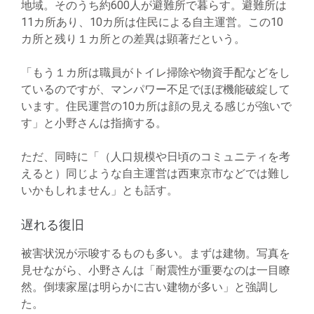
地域。そのうち約600人が避難所で暮らす。避難所は
11カ所あり、10カ所は住民による自主運営。この10
カ所と残り１カ所との差異は顕著だという。
「もう１カ所は職員がトイレ掃除や物資手配などをし
ているのですが、マンパワー不足でほぼ機能破綻して
います。住民運営の10カ所は顔の見える感じが強いで
す」と小野さんは指摘する。
ただ、同時に「（人口規模や日頃のコミュニティを考
えると）同じような自主運営は西東京市などでは難し
いかもしれません」とも話す。
遅れる復旧
被害状況が示唆するものも多い。まずは建物。写真を
見せながら、小野さんは「耐震性が重要なのは一目瞭
然。倒壊家屋は明らかに古い建物が多い」と強調し
た。