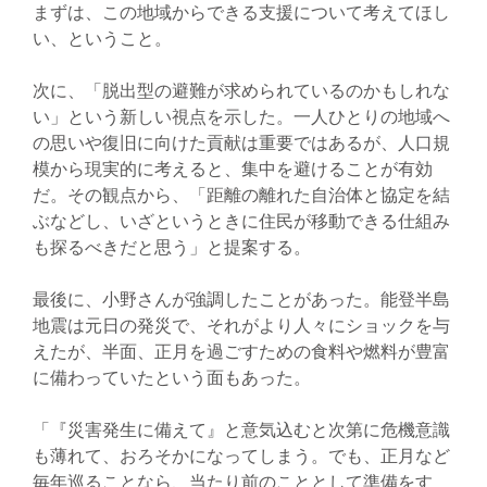
まずは、この地域からできる支援について考えてほし
い、ということ。
次に、「脱出型の避難が求められているのかもしれな
い」という新しい視点を示した。一人ひとりの地域へ
の思いや復旧に向けた貢献は重要ではあるが、人口規
模から現実的に考えると、集中を避けることが有効
だ。その観点から、「距離の離れた自治体と協定を結
ぶなどし、いざというときに住民が移動できる仕組み
も探るべきだと思う」と提案する。
最後に、小野さんが強調したことがあった。能登半島
地震は元日の発災で、それがより人々にショックを与
えたが、半面、正月を過ごすための食料や燃料が豊富
に備わっていたという面もあった。
「『災害発生に備えて』と意気込むと次第に危機意識
も薄れて、おろそかになってしまう。でも、正月など
毎年巡ることなら、当たり前のこととして準備をす