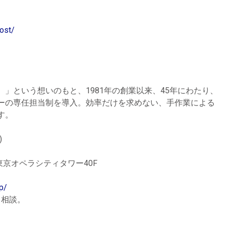
post/
」という想いのもと、1981年の創業以来、45年にわたり、
ーの専任担当制を導入。効率だけを求めない、手作業による
す。
)
 東京オペラシティタワー40F
p/
、相談。