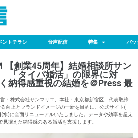
ベントチラシ
音声配信
特集
バッ
3:00 PM 【創業45周年】結婚相談所サン
 「タイパ婚活」の限界に対
納得感重視の結婚を​＠Press 最
運営：株式会社サンマリエ、本社：東京都新宿区、代表取締
なる向上とブランドイメージの一新を目的に、公式サイト(
22日(水)に全面リニューアルいたしました。データや効率を超え
で見据えた納得感のある婚活を支援します。