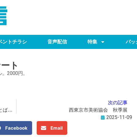
ベントチラシ
音声配信
特集
バッ
サート
。2000円。
次の記事
理容師世界チャンピオン・田中トシオ絵ことば原画展
西東京市美術協会 秋季展
2025-11-09
Facebook
Email