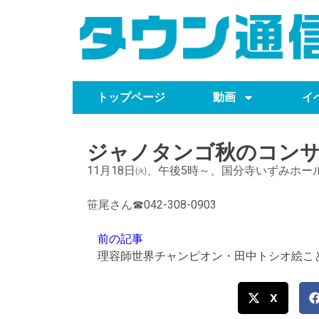
トップページ
動画
イ
ジャノタンゴ秋のコン
11月18日㈫、午後5時～、国分寺いずみホール
笹尾さん☎042-308-0903
前の記事
X