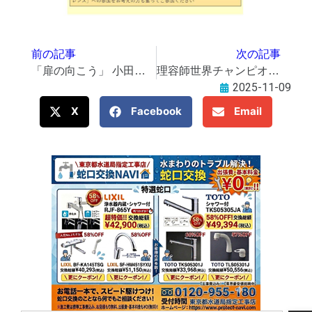
前の記事
次の記事
「扉の向こう」 小田切キヨミ展 木版画
理容師世界チャンピオン・田中トシオ絵ことば原画展
2025-11-09
X
Facebook
Email