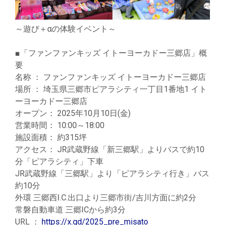
～遊び＋αの体験イベント～
■「ファンファンキッズ イトーヨーカドー三郷店」概
要
名称 ： ファンファンキッズ イトーヨーカドー三郷店
場所 ： 埼玉県三郷市ピアラシティ一丁目1番地1 イト
ーヨーカドー三郷店
オープン： 2025年10月10日(金)
営業時間： 10:00～18:00
施設面積： 約315坪
アクセス： JR武蔵野線「新三郷駅」よりバスで約10
分「ピアラシティ」下車
JR武蔵野線「三郷駅」より「ピアラシティ行き」バス
約10分
外環 三郷西I.C.出口より三郷市街/吉川方面に約2分
常磐自動車道 三郷ICから約3分
URL ：
https://x.gd/2025_pre_misato