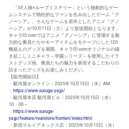
「SF人狼×ループミステリー」という独創的なゲー
ムシステムで熱狂的なファンを生み出したゲーム『グ
ノーシア』。そんなゲームを原作としたアニメ『グノ
ーシア』が10月11日（土）より放送開始となります。
キャラ印.comではアニメ『グノーシア』に登場する魅
力的な乗員たちやキーアイテムをモチーフにした120
種超えのグッズを展開。キャラ印.comオリジナルの描
き起こしミニキャラ～学園シリーズ～を使用したイラ
ストグッズ他、乗員たちの魅力を表現するこだわりの
詰まったグッズをお楽しみください。
【販売開始日】
・駿河屋オンライン：2025年10月15日（水）AM
：
https://www.suruga-ya.jp/
・駿河屋本店 駿河屋ビル：2025年10月15日（水）
10：00～
：
https://www.suruga-
ya.jp/feature/realstore/honten/index.html
・新宿マルイアネックス店：2025年10月15日（水）