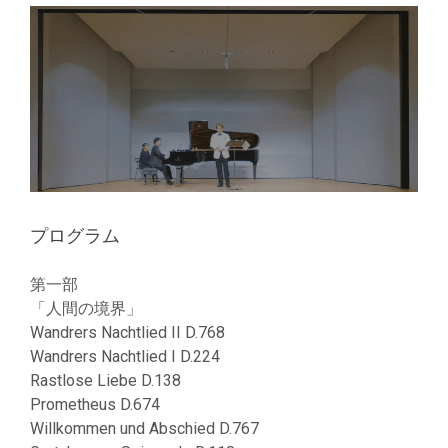
プログラム
第一部
「人間の境界」
Wandrers Nachtlied II D.768
Wandrers Nachtlied I D.224
Rastlose Liebe D.138
Prometheus D.674
Willkommen und Abschied D.767