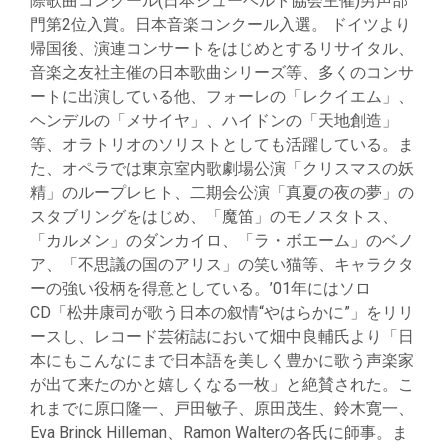
際歌曲コンクール(日本シューベルト協会主催)男声部
門第2位入賞。日本音楽コンクール入選。 ドイツより
帰国後、演連コンサートをはじめとするリサイタル、
音楽之友社主催の日本歌曲シリーズ等、多くのコンサ
ートに出演している他、フォーレの「レクイエム」、
ヘンデルの「メサイヤ」、ハイドンの「天地創造」
等、オラトリオのソリストとしても活躍している。ま
た、オペラでは東京室内歌劇場公演「クリスマスの妖
精」のループレヒト、二期会公演「真夏の夜の夢」の
スタブリングをはじめ、「魔笛」のモノスタトス、
「カルメン」のダンカイロ、「ラ・ボエーム」のベノ
ア、「不思議の国のアリス」の笑い猫等、キャラクタ
ーの強い役柄を得意としている。’01年にはソロ
CD「松井康司が歌う日本の叙情“やはらかに”」をリリ
ースし、レコード芸術誌において畑中良輔氏より「日
本にもこんなにまで日本語を美しく豊かに歌う声楽家
が出て来たのかと嬉しくなる一枚」と絶賛された。こ
れまでに原口隆一、戸田敏子、原田茂生、鈴木寛一、
Eva Brinck Hilleman、Ramon Walterの各氏に師事。ま