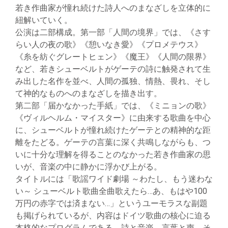
若き作曲家が憧れ続けた詩人へのまなざしを立体的に
紐解いていく。
公演は二部構成。第一部「人間の境界」では、《さす
らい人の夜の歌》《憩いなき愛》《プロメテウス》
《糸を紡ぐグレートヒェン》《魔王》《人間の限界》
など、若きシューベルトがゲーテの詩に触発されて生
み出した名作を並べ、人間の孤独、情熱、畏れ、そし
て神的なものへのまなざしを描き出す。
第二部「届かなかった手紙」では、《ミニョンの歌》
《ヴィルヘルム・マイスター》に由来する歌曲を中心
に、シューベルトが憧れ続けたゲーテとの精神的な距
離をたどる。ゲーテの言葉に深く共鳴しながらも、つ
いに十分な理解を得ることのなかった若き作曲家の思
いが、音楽の中に静かに浮かび上がる。
タイトルには「歌謡ワイド劇場 ～わたし、もう迷わな
い～ シューベルト歌曲全曲歌えたら…あ、もはや100
万円の赤字では済まない…」というユーモラスな副題
も掲げられているが、内容はドイツ歌曲の核心に迫る
本格的なプログラムである。詩と音楽、言葉と声、そ