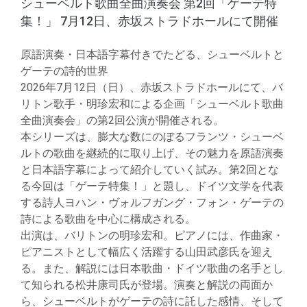
シューベルト歌曲全曲演奏会 第2回「ゲーテ特
集！」 7月12日、赤坂ストラドホールにて開催
原語演奏・日本語字幕付きでたどる、シューベルトと
ゲーテの詩的世界
2026年7月12日（日）、赤坂ストラドホールにて、バ
リトン歌手・明珍宏和による企画「シューベルト歌曲
全曲演奏会」の第2回公演が開催される。
本シリーズは、膨大な数にのぼるフランツ・シューベ
ルトの歌曲を継続的に取り上げ、その魅力を原語演奏
と日本語字幕によって紹介していく試み。第2回とな
る今回は「ゲーテ特集！」と題し、ドイツ文学を代表
する詩人ヨハン・ヴォルフガング・フォン・ゲーテの
詩による歌曲を中心に構成される。
出演は、バリトンの明珍宏和。ピアノには、作曲家・
ピアニストとして幅広く活躍する山田武彦氏を迎え
る。また、解説には日本歌曲・ドイツ歌曲の名手とし
て知られる松井康司氏が登場。演奏と解説の両面か
ら、シューベルトがゲーテの詩に託した感情、そして