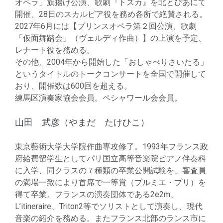
オペラ」旗揚げ公演、歌劇『トスカ』を北とぴあにて
開催、28日のスカルピア役を務め各所で絶賛される。
2027年6月には【プリンスオペラ第２回公演、歌劇
「仮面舞踏会」（ヴェルディ作曲）】の上演を予定、
レナート役を務める。
その他、2004年から開始した「おしゃべりさいたる」
というタイトルのトークコンサートを全国で開催して
おり、開催数は600回を超える。
練馬区演奏家協会会員。ペシャワール会会員。
山田 武彦（やまだ たけひこ）
東京藝術大学大学院作曲専攻修了。1993年フランス政
府給費留学生としてパリ国立高等音楽院ピアノ伴奏科
に入学、同クラスの７種類の卒業公開試験を、審査員
の満場一致により首席で一等賞（プルミエ・プリ）を
得て卒業。フランスの演奏団体である2e2m、
L’itineraire、Triton2等でソリストとして演奏し、現代
音楽の紹介を務める。またフランス北部のランス市に