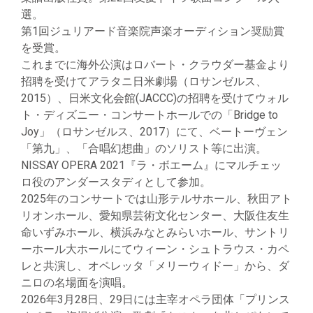
選。
第1回ジュリアード音楽院声楽オーディション奨励賞
を受賞。
これまでに海外公演はロバート・クラウダー基金より
招聘を受けてアラタニ日米劇場（ロサンゼルス、
2015）、日米文化会館(JACCC)の招聘を受けてウォル
ト・ディズニー・コンサートホールでの「Bridge to
Joy」（ロサンゼルス、2017）にて、ベートーヴェン
「第九」、「合唱幻想曲」のソリスト等に出演。
NISSAY OPERA 2021『ラ・ボエーム』にマルチェッ
ロ役のアンダースタディとして参加。
2025年のコンサートでは山形テルサホール、秋田アト
リオンホール、愛知県芸術文化センター、大阪住友生
命いずみホール、横浜みなとみらいホール、サントリ
ーホール大ホールにてウィーン・シュトラウス・カペ
レと共演し、オペレッタ「メリーウィドー」から、ダ
ニロの名場面を演唱。
2026年3月28日、29日には主宰オペラ団体「プリンス