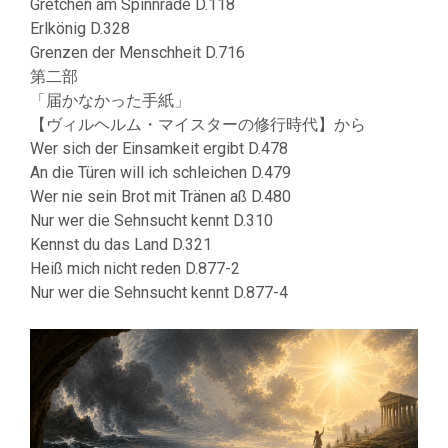
Gretchen am Spinnrade D.118
Erlkönig D.328
Grenzen der Menschheit D.716
第二部
「届かなかった手紙」
【ヴィルヘルム・マイスターの修行時代】から
Wer sich der Einsamkeit ergibt D.478
An die Türen will ich schleichen D.479
Wer nie sein Brot mit Tränen aß D.480
Nur wer die Sehnsucht kennt D.310
Kennst du das Land D.321
Heiß mich nicht reden D.877-2
Nur wer die Sehnsucht kennt D.877-4