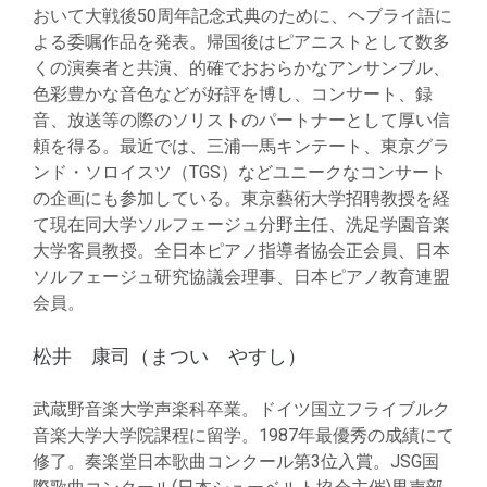
おいて大戦後50周年記念式典のために、ヘブライ語に
よる委嘱作品を発表。帰国後はピアニストとして数多
くの演奏者と共演、的確でおおらかなアンサンブル、
色彩豊かな音色などが好評を博し、コンサート、録
音、放送等の際のソリストのパートナーとして厚い信
頼を得る。最近では、三浦一馬キンテート、東京グラ
ンド・ソロイスツ（TGS）などユニークなコンサート
の企画にも参加している。東京藝術大学招聘教授を経
て現在同大学ソルフェージュ分野主任、洗足学園音楽
大学客員教授。全日本ピアノ指導者協会正会員、日本
ソルフェージュ研究協議会理事、日本ピアノ教育連盟
会員。
松井 康司（まつい やすし）
武蔵野音楽大学声楽科卒業。ドイツ国立フライブルク
音楽大学大学院課程に留学。1987年最優秀の成績にて
修了。奏楽堂日本歌曲コンクール第3位入賞。JSG国