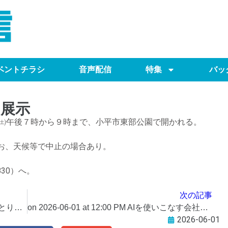
ベントチラシ
音声配信
特集
バッ
展示
日㈯午後７時から９時まで、小平市東部公園で開かれる。
お、天候等で中止の場合あり。
830）へ。
次の記事
on 2026-05-31 at 11:35 AM パリッと、しっとり、ほろ苦い。初夏を彩る抹茶のフィナンシェ 「みたん 抹茶」が６月より登場！​＠Press 最新のプレスリリース一覧
on 2026-06-01 at 12:00 PM AIを使いこなす会社が、こっそりやっている”オフィスの電気・通信”アップデート【2026年版】​＠Press 最新のプレスリリース一覧
2026-06-01