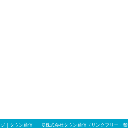
ージ
｜
タウン通信
©株式会社タウン通信（リンクフリー・禁