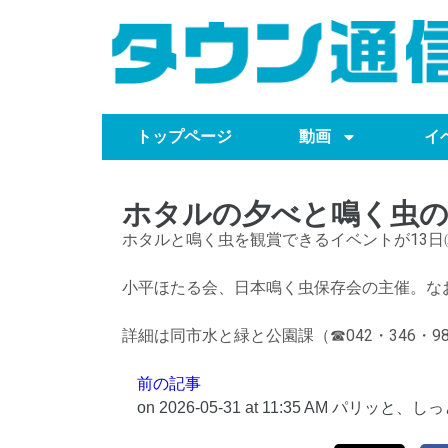
トップページ
動画
イ
ホタルの夕べと鳴く虫の
ホタルと鳴く虫を観賞できるイベントが13
小平ほたる会、日本鳴く虫保存会の主催。な
詳細は同市水と緑と公園課（☎042・346・9
前の記事