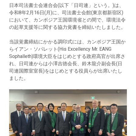
日本司法書士会連合会(以下「日司連」という。)は、
令和8年2月16日(月)に、司法書士会館(東京都新宿区)
において、カンボジア王国環境省との間で、環境法令
の起草支援等に関する協力覚書を締結いたしました。
当該覚書締結にかかる調印式には、カンボジア王国か
らイアン・ソパレット(His Excellency Mr. EANG
Sophalleth)環境大臣をはじめとする政府高官が出席さ
れ、日司連からは小澤吉徳会長、鈴木龍介副会長(日
司連国際室室長)をはじめとする役員らが出席いたし
ました。