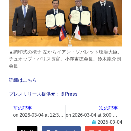
▲調印式の様子 左からイアン・ソパレット環境大臣、
チュオップ・パリス長官、小澤吉徳会長、鈴木龍介副
会長
詳細はこちら
プレスリリース提供元：＠Press
前の記事
次の記事
on 2026-03-04 at 12:30 PM 神楽坂 街歩きイマーシブシアター『記憶の質屋 ほの灯り堂』4月22日(水)～5月3日(日・祝)本公演決定！ 声の出演に梅津瑞樹、寺崎裕香 チケット一般発売開始​＠Press 最新のプレスリリース一覧
on 2026-03-04 at 3:00 PM 東武限定「桜」スイーツやワンハンドのお惣菜に注目！「桜グルメ」3月12日(木)から展開​＠Press 最新のプレスリリース一覧
2026-03-04