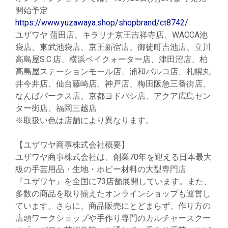
開始予定
https://www.yuzawaya.shop/shopbrand/ct8742/
ユザワヤ 蒲田店、キラリナ京王吉祥寺店、WACCA池
袋店、東武池袋店、京王新宿店、御徒町吉池店、立川
高島屋S.C.店、横浜ベイクォーター店、津田沼店、柏
高島屋ステーションモール店、浦和パルコ店、札幌丸
井今井店、仙台藤崎店、神戸店、梅田阪急三番街店、
なんばパークス店、京都ヨドバシ店、アクア広島セン
ター街店、福岡三越店
※取扱い色は店舗により異なります。
【ユザワヤ商事株式会社概要】
ユザワヤ商事株式会社は、創業70年を迎える日本最大
級の手芸用品・生地・ホビー材料の大型専門店
『ユザワヤ』を全国に73店舗展開しています。また、
多数の商品を取り揃えたオンラインショップも運営し
ています。さらに、商品販売にとどまらず、作り方の
店頭ワークショップや手作り専門のカルチャースクー