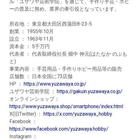
ル「ユザワヤ芸術学院」を通じて、手作り手芸・ホビ
ーの普及に努め、業界の牽引役となっています。
所在地 ： 東京都大田区西蒲田8-23-5
創業 ： 1955年10月
設立 ： 1963年11月
資本金 ： 5千万円
代表者 ： 代表取締役社長 畑中 伸元(はたなか のぶも
と)
事業内容 ： 手芸用品・手作りホビー用品等の販売
店舗数 ： 日本全国に73店舗
HP ：
https://www.yuzawaya.co.jp/
ユザワヤ芸術学院 ：
https://gakuin.yuzawaya.co.jp/
オンラインショップ：
https://www.yuzawaya.shop/smartphone/index.html
X(旧Twitter) ：
https://x.com/yuzawaya_hobby
Facebook ：
https://www.facebook.com/yuzawaya.hobby/
Instagram ：