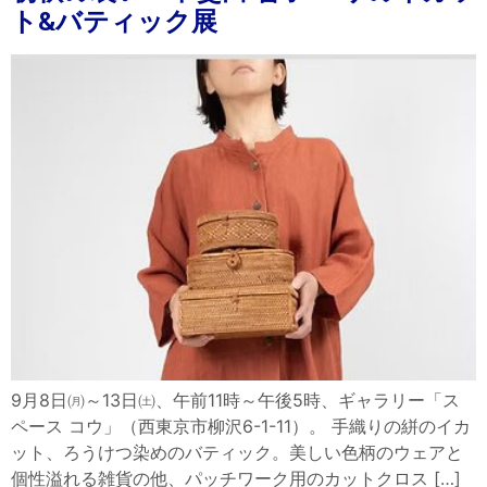
ト&バティック展
9月8日㈪～13日㈯、午前11時～午後5時、ギャラリー「ス
ペース コウ」（西東京市柳沢6-1-11）。 手織りの絣のイカ
ット、ろうけつ染めのバティック。美しい色柄のウェアと
個性溢れる雑貨の他、パッチワーク用のカットクロス […]