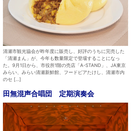
清瀬市観光協会が昨年度に販売し、好評のうちに完売した
「清瀬まん」が、今年も数量限定で登場することになっ
た。9月1日から、市役所1階の売店「A-STAND」、JA東京
みらい、みらい清瀬新鮮館、フードピアたけし、清瀬市内
のセ […]
田無混声合唱団 定期演奏会