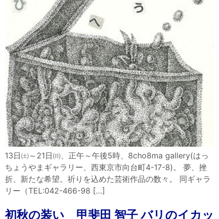
13日㈯～21日㈰、正午～午後5時、8cho8ma gallery(はっ
ちょうやまギャラリー、西東京市向台町4-17-8)。 夢、挫
折、新たな希望。祈りを込めた芸術作品の数々。 同ギャラ
リー（TEL:042-466-98 […]
初秋の装い 甲斐田 智子 バリのイカッ