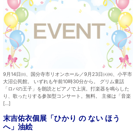
9月14日㈰、国分寺市リオンホール／9月23日㈫㈷、小平市
大沼公民館。 いずれも午前10時30分から。 グリム童話
「ロバの王子」を朗読とピアノで上演。打楽器を鳴らした
り、歌ったりする参加型コンサート。無料。 主催は「音楽
[…]
末吉佑衣個展「ひかり の ない ほう
へ」油絵