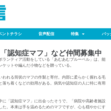
ベントチラシ
音声配信
特集
バッ
「認知症マフ」など仲間募集中
ボランティア活動をしている「あむあむブルーベル」は、能
ンケットや編んだ小物などを贈っている。
いわれる筒状のマフの作製と寄付。内部に柔らかく握れる毛
と落ち着くなどの効用がある。病気や認知症の人に特に有用
中に「認知症マフ」に出会ったそうで、「病院や高齢者施設
した。本来は手を温めるためのマフですが、心も穏やかにす