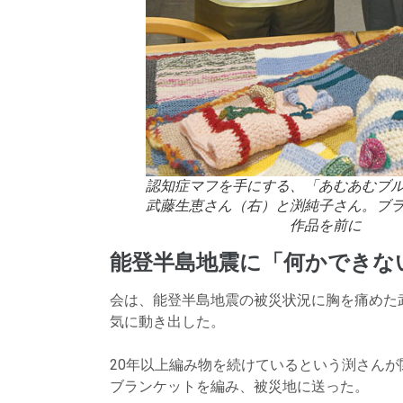
認知症マフを手にする、「あむあむブ
武藤生恵さん（右）と渕純子さん。ブ
作品を前に
能登半島地震に「何かできな
会は、能登半島地震の被災状況に胸を痛めた
気に動き出した。
20年以上編み物を続けているという渕さん
ブランケットを編み、被災地に送った。