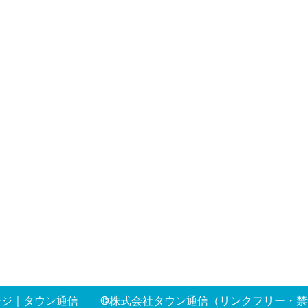
ージ
｜
タウン通信
©株式会社タウン通信（リンクフリー・禁