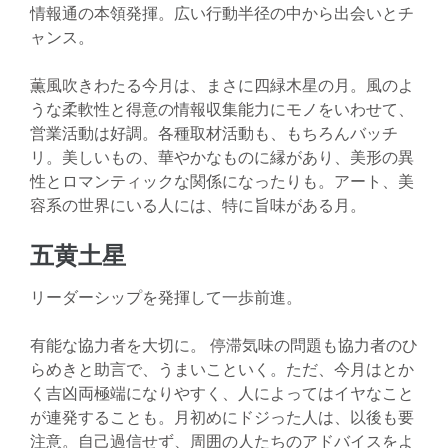
情報通の本領発揮。広い行動半径の中から出会いとチ
ャンス。
薫風吹きわたる今月は、まさに四緑木星の月。風のよ
うな柔軟性と得意の情報収集能力にモノをいわせて、
営業活動は好調。各種取材活動も、もちろんバッチ
リ。美しいもの、華やかなものに縁があり、美形の異
性とロマンティックな関係になったりも。アート、美
容系の世界にいる人には、特に旨味がある月。
五黄土星
リーダーシップを発揮して一歩前進。
有能な協力者を大切に。 停滞気味の問題も協力者のひ
らめきと助言で、うまいこといく。ただ、今月はとか
く吉凶両極端になりやすく、人によってはイヤなこと
が連発することも。月初めにドジった人は、以後も要
注意。自己過信せず、周囲の人たちのアドバイスをよ