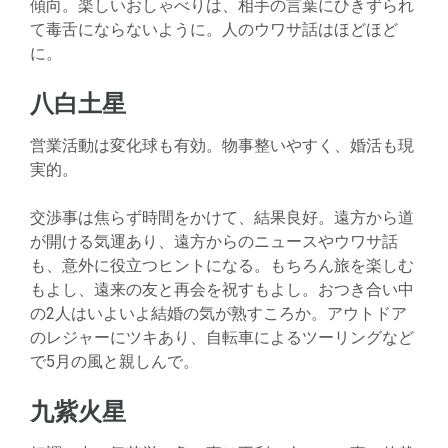
傾向。楽しいおしゃべりは、相手の言葉にひきずられ
て毒舌にならないように。人のウワサ話はほどほど
に。
八白土星
営業活動は変化球も有効。物事整いやすく、婚活も現
実的。
交渉事は焦らず時間をかけて、結果良好。遠方から道
が開ける気運あり、遠方からのニュースやウワサ話
も、意外に役立つヒントになる。もちろん旅を楽しむ
もよし、遠来の友と再会を祝すもよし。おつき合い中
の2人はいよいよ結婚の気が熟すころか。アウトドア
のレジャーにツキあり、自転車によるツーリングなど
で5月の風と親しんで。
九紫火星