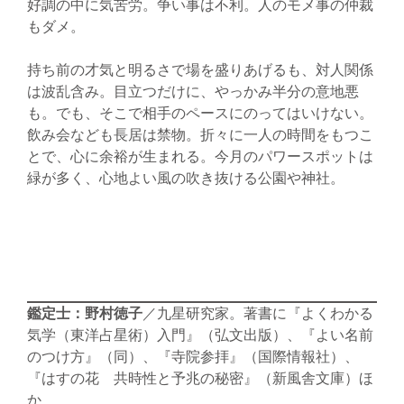
好調の中に気苦労。争い事は不利。人のモメ事の仲裁
もダメ。
持ち前の才気と明るさで場を盛りあげるも、対人関係
は波乱含み。目立つだけに、やっかみ半分の意地悪
も。でも、そこで相手のペースにのってはいけない。
飲み会なども長居は禁物。折々に一人の時間をもつこ
とで、心に余裕が生まれる。今月のパワースポットは
緑が多く、心地よい風の吹き抜ける公園や神社。
鑑定士：野村徳子
／九星研究家。著書に『よくわかる
気学（東洋占星術）入門』（弘文出版）、『よい名前
のつけ方』（同）、『寺院参拝』（国際情報社）、
『はすの花 共時性と予兆の秘密』（新風舎文庫）ほ
か