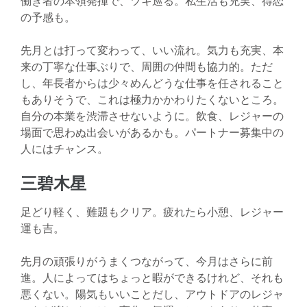
働き者の本領発揮で、ツキ巡る。私生活も充実、得恋
の予感も。
先月とは打って変わって、いい流れ。気力も充実、本
来の丁寧な仕事ぶりで、周囲の仲間も協力的。ただ
し、年長者からは少々めんどうな仕事を任されること
もありそうで、これは極力かかわりたくないところ。
自分の本業を渋滞させないように。飲食、レジャーの
場面で思わぬ出会いがあるかも。パートナー募集中の
人にはチャンス。
三碧木星
足どり軽く、難題もクリア。疲れたら小憩、レジャー
運も吉。
先月の頑張りがうまくつながって、今月はさらに前
進。人によってはちょっと暇ができるけれど、それも
悪くない。陽気もいいことだし、アウトドアのレジャ