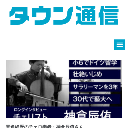
異色経歴のチェロ奏者・神倉辰侑さん