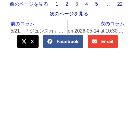
前のページを見る
1
2
3
4
5
…
22
次のページを見る
前のコラム
次のコラム
5/21、「ジュンスカ」手形銘板お披露目など、地域のイベント情報を一挙放出！〜5/13配信「聴くタウン通信」
on 2026-05-14 at 10:30 AM 【2026年7月1日開業】自分を愛でる4活の宿「西伊豆 巡り（めぐり）」公式サイトオープン・宿泊プラン予約開始｜2026年5月14日より​＠Press 最新のプレスリリース一覧
X
Facebook
Email