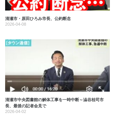
清瀬市・原田ひろみ市長、公約断念
2026-04-08
清瀬市中央図書館の解体工事を一時中断～澁谷桂司市
長、最後の記者会見で
2026-04-02