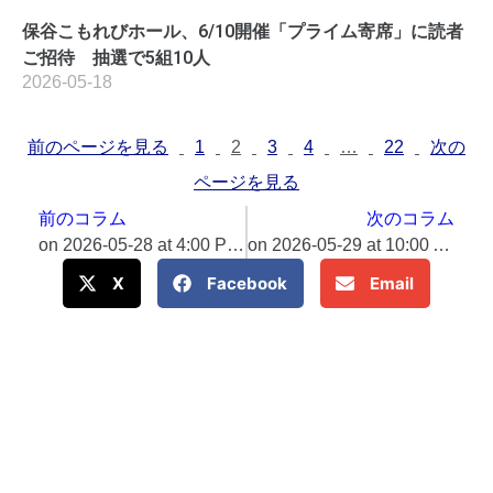
保谷こもれびホール、6/10開催「プライム寄席」に読者
ご招待 抽選で5組10人
2026-05-18
前のページを見る
1
2
3
4
…
22
次の
ページを見る
前のコラム
次のコラム
on 2026-05-28 at 4:00 PM 『森林と市民を結ぶ全国の集い2026』を開催 沖 大幹さん、指出 一正さん講演のほか、森と水、流域に関する知見・取組事例を紹介​＠Press 最新のプレスリリース一覧
on 2026-05-29 at 10:00 AM 新国立劇場バレエ団やスターダンサーズ・バレエ団所属の豪華プロキャストと若きダンサーたちによる、一夜限りの挑戦！『ジゼル』全幕 チケット発売開始​＠Press 最新のプレスリリース一覧
X
Facebook
Email