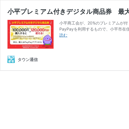
小平プレミアム付きデジタル商品券 最大で
小平商工会が、20%のプレミアムが
PayPayを利用するもので、小平市在
小
読む
平
プ
レ
ミ
タウン通信
ア
ム
付
き
デ
ジ
タ
ル
商
品
券